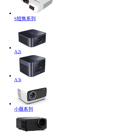
S短焦系列
A2i
A3i
小薇系列