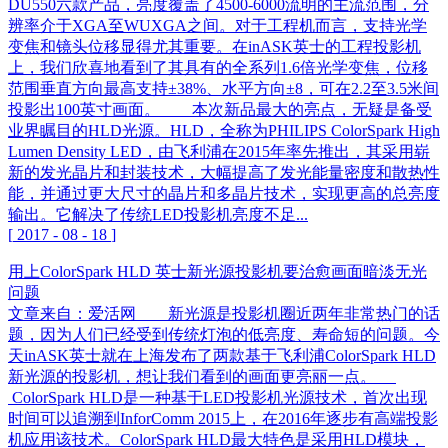
DU550六款产品，亮度覆盖了4500-6000流明的主流范围，分
辨率介于XGA至WUXGA之间。对于工程机而言，支持光学
变焦和镜头位移显得尤其重要。在inASK英士的工程投影机
上，我们欣喜地看到了其具有的全系列1.6倍光学变焦，位移
范围垂直方向最高支持±38%、水平方向±8，可在2.2至3.5米间
投影出100英寸画面。 本次新品最大的亮点，无疑是备受
业界瞩目的HLD光源。HLD，全称为PHILIPS ColorSpark High
Lumen Density LED，由飞利浦在2015年率先推出，其采用崭
新的发光晶片和封装技术，大幅提高了发光能量密度和散热性
能，并通过更大尺寸的晶片和多晶片技术，实现更高的总亮度
输出。它解决了传统LED投影机亮度不足...
[
2017
-
08
-
18
]
用上ColorSpark HLD 英士新光源投影机要治愈画面暗淡无光
问题
文章来自：爱活网 新光源是投影机圈近两年非常热门的话
题，因为人们已经受到传统灯泡的低亮度、寿命短的问题。今
天inASK英士就在上海发布了两款基于飞利浦ColorSpark HLD
新光源的投影机，想让我们看到的画面更亮丽一点。
ColorSpark HLD是一种基于LED投影机光源技术，首次出现
时间可以追溯到InforComm 2015上，在2016年逐步有高端投影
机应用该技术。ColorSpark HLD最大特色是采用HLD模块，