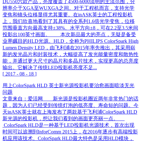
DU550六款产品，亮度覆盖了4500-6000流明的主流范围，分
辨率介于XGA至WUXGA之间。对于工程机而言，支持光学
变焦和镜头位移显得尤其重要。在inASK英士的工程投影机
上，我们欣喜地看到了其具有的全系列1.6倍光学变焦，位移
范围垂直方向最高支持±38%、水平方向±8，可在2.2至3.5米间
投影出100英寸画面。 本次新品最大的亮点，无疑是备受
业界瞩目的HLD光源。HLD，全称为PHILIPS ColorSpark High
Lumen Density LED，由飞利浦在2015年率先推出，其采用崭
新的发光晶片和封装技术，大幅提高了发光能量密度和散热性
能，并通过更大尺寸的晶片和多晶片技术，实现更高的总亮度
输出。它解决了传统LED投影机亮度不足...
[
2017
-
08
-
18
]
用上ColorSpark HLD 英士新光源投影机要治愈画面暗淡无光
问题
文章来自：爱活网 新光源是投影机圈近两年非常热门的话
题，因为人们已经受到传统灯泡的低亮度、寿命短的问题。今
天inASK英士就在上海发布了两款基于飞利浦ColorSpark HLD
新光源的投影机，想让我们看到的画面更亮丽一点。
ColorSpark HLD是一种基于LED投影机光源技术，首次出现
时间可以追溯到InforComm 2015上，在2016年逐步有高端投影
机应用该技术。ColorSpark HLD最大特色是采用HLD模块，