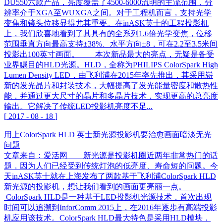
DU550六款产品，亮度覆盖了4500-6000流明的主流范围，分
辨率介于XGA至WUXGA之间。对于工程机而言，支持光学
变焦和镜头位移显得尤其重要。在inASK英士的工程投影机
上，我们欣喜地看到了其具有的全系列1.6倍光学变焦，位移
范围垂直方向最高支持±38%、水平方向±8，可在2.2至3.5米间
投影出100英寸画面。 本次新品最大的亮点，无疑是备受
业界瞩目的HLD光源。HLD，全称为PHILIPS ColorSpark High
Lumen Density LED，由飞利浦在2015年率先推出，其采用崭
新的发光晶片和封装技术，大幅提高了发光能量密度和散热性
能，并通过更大尺寸的晶片和多晶片技术，实现更高的总亮度
输出。它解决了传统LED投影机亮度不足...
[
2017
-
08
-
18
]
用上ColorSpark HLD 英士新光源投影机要治愈画面暗淡无光
问题
文章来自：爱活网 新光源是投影机圈近两年非常热门的话
题，因为人们已经受到传统灯泡的低亮度、寿命短的问题。今
天inASK英士就在上海发布了两款基于飞利浦ColorSpark HLD
新光源的投影机，想让我们看到的画面更亮丽一点。
ColorSpark HLD是一种基于LED投影机光源技术，首次出现
时间可以追溯到InforComm 2015上，在2016年逐步有高端投影
机应用该技术。ColorSpark HLD最大特色是采用HLD模块，