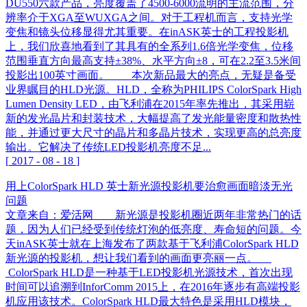
DU550六款产品，亮度覆盖了4500-6000流明的主流范围，分
辨率介于XGA至WUXGA之间。对于工程机而言，支持光学
变焦和镜头位移显得尤其重要。在inASK英士的工程投影机
上，我们欣喜地看到了其具有的全系列1.6倍光学变焦，位移
范围垂直方向最高支持±38%、水平方向±8，可在2.2至3.5米间
投影出100英寸画面。 本次新品最大的亮点，无疑是备受
业界瞩目的HLD光源。HLD，全称为PHILIPS ColorSpark High
Lumen Density LED，由飞利浦在2015年率先推出，其采用崭
新的发光晶片和封装技术，大幅提高了发光能量密度和散热性
能，并通过更大尺寸的晶片和多晶片技术，实现更高的总亮度
输出。它解决了传统LED投影机亮度不足...
[
2017
-
08
-
18
]
用上ColorSpark HLD 英士新光源投影机要治愈画面暗淡无光
问题
文章来自：爱活网 新光源是投影机圈近两年非常热门的话
题，因为人们已经受到传统灯泡的低亮度、寿命短的问题。今
天inASK英士就在上海发布了两款基于飞利浦ColorSpark HLD
新光源的投影机，想让我们看到的画面更亮丽一点。
ColorSpark HLD是一种基于LED投影机光源技术，首次出现
时间可以追溯到InforComm 2015上，在2016年逐步有高端投影
机应用该技术。ColorSpark HLD最大特色是采用HLD模块，