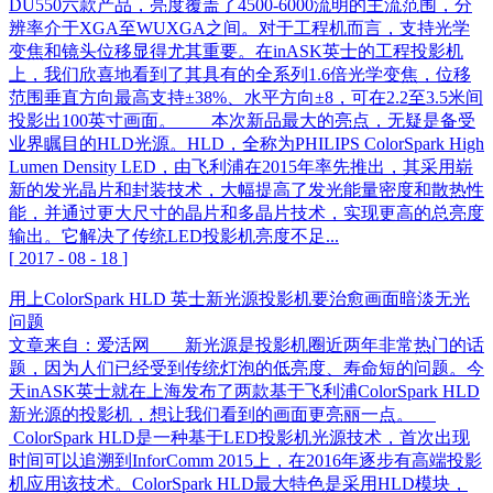
DU550六款产品，亮度覆盖了4500-6000流明的主流范围，分
辨率介于XGA至WUXGA之间。对于工程机而言，支持光学
变焦和镜头位移显得尤其重要。在inASK英士的工程投影机
上，我们欣喜地看到了其具有的全系列1.6倍光学变焦，位移
范围垂直方向最高支持±38%、水平方向±8，可在2.2至3.5米间
投影出100英寸画面。 本次新品最大的亮点，无疑是备受
业界瞩目的HLD光源。HLD，全称为PHILIPS ColorSpark High
Lumen Density LED，由飞利浦在2015年率先推出，其采用崭
新的发光晶片和封装技术，大幅提高了发光能量密度和散热性
能，并通过更大尺寸的晶片和多晶片技术，实现更高的总亮度
输出。它解决了传统LED投影机亮度不足...
[
2017
-
08
-
18
]
用上ColorSpark HLD 英士新光源投影机要治愈画面暗淡无光
问题
文章来自：爱活网 新光源是投影机圈近两年非常热门的话
题，因为人们已经受到传统灯泡的低亮度、寿命短的问题。今
天inASK英士就在上海发布了两款基于飞利浦ColorSpark HLD
新光源的投影机，想让我们看到的画面更亮丽一点。
ColorSpark HLD是一种基于LED投影机光源技术，首次出现
时间可以追溯到InforComm 2015上，在2016年逐步有高端投影
机应用该技术。ColorSpark HLD最大特色是采用HLD模块，