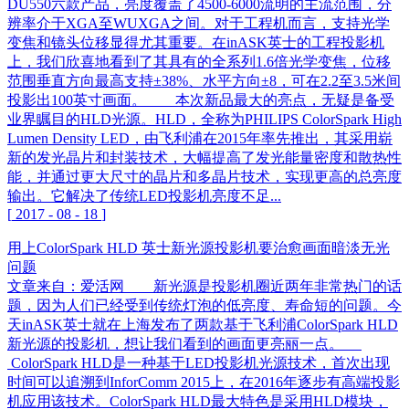
DU550六款产品，亮度覆盖了4500-6000流明的主流范围，分
辨率介于XGA至WUXGA之间。对于工程机而言，支持光学
变焦和镜头位移显得尤其重要。在inASK英士的工程投影机
上，我们欣喜地看到了其具有的全系列1.6倍光学变焦，位移
范围垂直方向最高支持±38%、水平方向±8，可在2.2至3.5米间
投影出100英寸画面。 本次新品最大的亮点，无疑是备受
业界瞩目的HLD光源。HLD，全称为PHILIPS ColorSpark High
Lumen Density LED，由飞利浦在2015年率先推出，其采用崭
新的发光晶片和封装技术，大幅提高了发光能量密度和散热性
能，并通过更大尺寸的晶片和多晶片技术，实现更高的总亮度
输出。它解决了传统LED投影机亮度不足...
[
2017
-
08
-
18
]
用上ColorSpark HLD 英士新光源投影机要治愈画面暗淡无光
问题
文章来自：爱活网 新光源是投影机圈近两年非常热门的话
题，因为人们已经受到传统灯泡的低亮度、寿命短的问题。今
天inASK英士就在上海发布了两款基于飞利浦ColorSpark HLD
新光源的投影机，想让我们看到的画面更亮丽一点。
ColorSpark HLD是一种基于LED投影机光源技术，首次出现
时间可以追溯到InforComm 2015上，在2016年逐步有高端投影
机应用该技术。ColorSpark HLD最大特色是采用HLD模块，