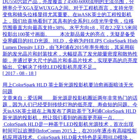
DU550六款产品，亮度覆盖了4500-6000流明的主流范围，分
辨率介于XGA至WUXGA之间。对于工程机而言，支持光学
变焦和镜头位移显得尤其重要。在inASK英士的工程投影机
上，我们欣喜地看到了其具有的全系列1.6倍光学变焦，位移
范围垂直方向最高支持±38%、水平方向±8，可在2.2至3.5米间
投影出100英寸画面。 本次新品最大的亮点，无疑是备受
业界瞩目的HLD光源。HLD，全称为PHILIPS ColorSpark High
Lumen Density LED，由飞利浦在2015年率先推出，其采用崭
新的发光晶片和封装技术，大幅提高了发光能量密度和散热性
能，并通过更大尺寸的晶片和多晶片技术，实现更高的总亮度
输出。它解决了传统LED投影机亮度不足...
[
2017
-
08
-
18
]
用上ColorSpark HLD 英士新光源投影机要治愈画面暗淡无光
问题
文章来自：爱活网 新光源是投影机圈近两年非常热门的话
题，因为人们已经受到传统灯泡的低亮度、寿命短的问题。今
天inASK英士就在上海发布了两款基于飞利浦ColorSpark HLD
新光源的投影机，想让我们看到的画面更亮丽一点。
ColorSpark HLD是一种基于LED投影机光源技术，首次出现
时间可以追溯到InforComm 2015上，在2016年逐步有高端投影
机应用该技术。ColorSpark HLD最大特色是采用HLD模块，