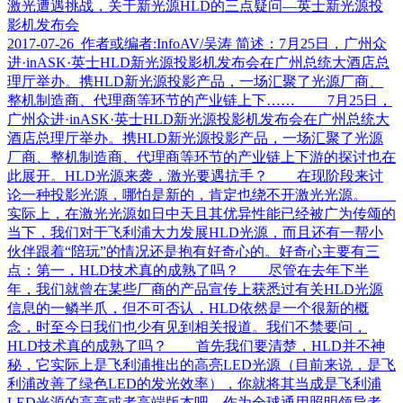
激光遭遇挑战，关于新光源HLD的三点疑问—英士新光源投
影机发布会
2017-07-26 作者或编者:InfoAV/吴涛 简述：7月25日，广州众
进·inASK·英士HLD新光源投影机发布会在广州总统大酒店总
理厅举办。携HLD新光源投影产品，一场汇聚了光源厂商、
整机制造商、代理商等环节的产业链上下…… 7月25日，
广州众进·inASK·英士HLD新光源投影机发布会在广州总统大
酒店总理厅举办。携HLD新光源投影产品，一场汇聚了光源
厂商、整机制造商、代理商等环节的产业链上下游的探讨也在
此展开。HLD光源来袭，激光要遇抗手？ 在现阶段来讨
论一种投影光源，哪怕是新的，肯定也绕不开激光光源。
实际上，在激光光源如日中天且其优异性能已经被广为传颂的
当下，我们对于飞利浦大力发展HLD光源，而且还有一帮小
伙伴跟着“陪玩”的情况还是抱有好奇心的。好奇心主要有三
点：第一，HLD技术真的成熟了吗？ 尽管在去年下半
年，我们就曾在某些厂商的产品宣传上获悉过有关HLD光源
信息的一鳞半爪，但不可否认，HLD依然是一个很新的概
念，时至今日我们也少有见到相关报道。我们不禁要问，
HLD技术真的成熟了吗？ 首先我们要清楚，HLD并不神
秘，它实际上是飞利浦推出的高亮LED光源（目前来说，是飞
利浦改善了绿色LED的发光效率），你就将其当成是飞利浦
LED光源的高亮或者高端版本吧。作为全球通用照明领导者，