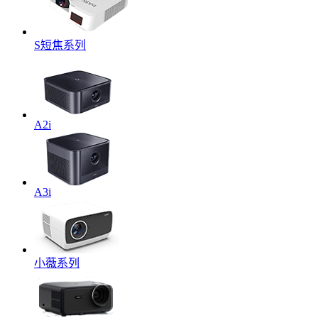
S短焦系列
A2i
A3i
小薇系列