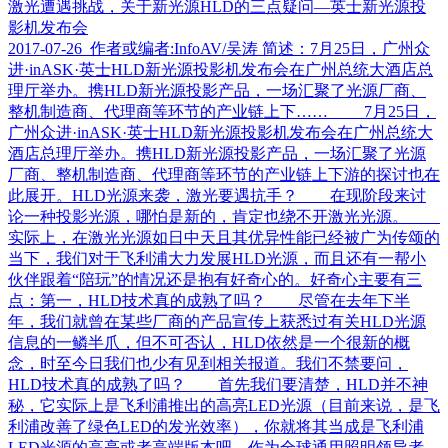
激光遭遇挑战，关于新光源HLD的三点疑问—英士新光源投
影机发布会
2017-07-26 作者或编者:InfoAV/吴涛 简述：7月25日，广州众
进·inASK·英士HLD新光源投影机发布会在广州总统大酒店总
理厅举办。携HLD新光源投影产品，一场汇聚了光源厂商、
整机制造商、代理商等环节的产业链上下…… 7月25日，
广州众进·inASK·英士HLD新光源投影机发布会在广州总统大
酒店总理厅举办。携HLD新光源投影产品，一场汇聚了光源
厂商、整机制造商、代理商等环节的产业链上下游的探讨也在
此展开。HLD光源来袭，激光要遇抗手？ 在现阶段来讨
论一种投影光源，哪怕是新的，肯定也绕不开激光光源。
实际上，在激光光源如日中天且其优异性能已经被广为传颂的
当下，我们对于飞利浦大力发展HLD光源，而且还有一帮小
伙伴跟着“陪玩”的情况还是抱有好奇心的。好奇心主要有三
点：第一，HLD技术真的成熟了吗？ 尽管在去年下半
年，我们就曾在某些厂商的产品宣传上获悉过有关HLD光源
信息的一鳞半爪，但不可否认，HLD依然是一个很新的概
念，时至今日我们也少有见到相关报道。我们不禁要问，
HLD技术真的成熟了吗？ 首先我们要清楚，HLD并不神
秘，它实际上是飞利浦推出的高亮LED光源（目前来说，是飞
利浦改善了绿色LED的发光效率），你就将其当成是飞利浦
LED光源的高亮或者高端版本吧。作为全球通用照明领导者，