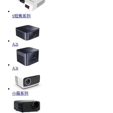
S短焦系列
A2i
A3i
小薇系列