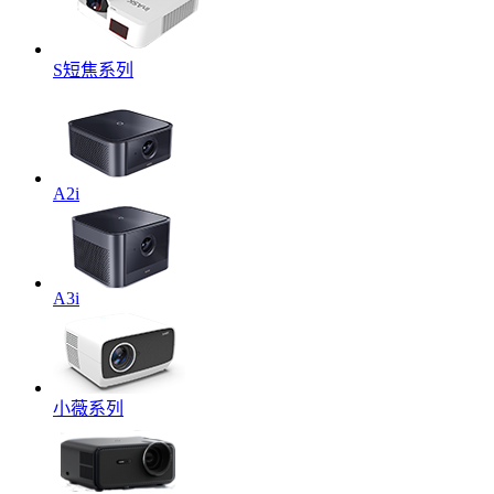
S短焦系列
A2i
A3i
小薇系列