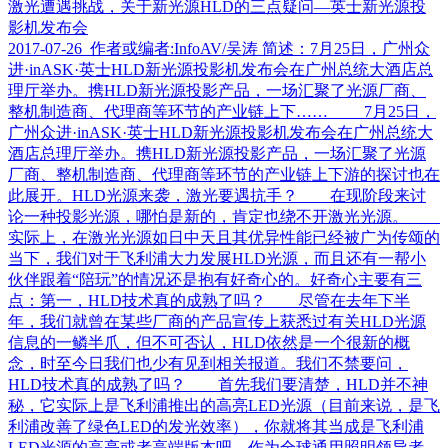
激光遭遇挑战，关于新光源HLD的三点疑问—英士新光源投
影机发布会
2017-07-26 作者或编者:InfoAV/吴涛 简述：7月25日，广州众
进·inASK·英士HLD新光源投影机发布会在广州总统大酒店总
理厅举办。携HLD新光源投影产品，一场汇聚了光源厂商、
整机制造商、代理商等环节的产业链上下…… 7月25日，
广州众进·inASK·英士HLD新光源投影机发布会在广州总统大
酒店总理厅举办。携HLD新光源投影产品，一场汇聚了光源
厂商、整机制造商、代理商等环节的产业链上下游的探讨也在
此展开。HLD光源来袭，激光要遇抗手？ 在现阶段来讨
论一种投影光源，哪怕是新的，肯定也绕不开激光光源。
实际上，在激光光源如日中天且其优异性能已经被广为传颂的
当下，我们对于飞利浦大力发展HLD光源，而且还有一帮小
伙伴跟着“陪玩”的情况还是抱有好奇心的。好奇心主要有三
点：第一，HLD技术真的成熟了吗？ 尽管在去年下半
年，我们就曾在某些厂商的产品宣传上获悉过有关HLD光源
信息的一鳞半爪，但不可否认，HLD依然是一个很新的概
念，时至今日我们也少有见到相关报道。我们不禁要问，
HLD技术真的成熟了吗？ 首先我们要清楚，HLD并不神
秘，它实际上是飞利浦推出的高亮LED光源（目前来说，是飞
利浦改善了绿色LED的发光效率），你就将其当成是飞利浦
LED光源的高亮或者高端版本吧。作为全球通用照明领导者，