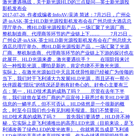
激光遭遇挑战，关于新光源HLD的三点疑问—英士新光源投
影机发布会
2017-07-26 作者或编者:InfoAV/吴涛 简述：7月25日，广州众
进·inASK·英士HLD新光源投影机发布会在广州总统大酒店总
理厅举办。携HLD新光源投影产品，一场汇聚了光源厂商、
整机制造商、代理商等环节的产业链上下…… 7月25日，
广州众进·inASK·英士HLD新光源投影机发布会在广州总统大
酒店总理厅举办。携HLD新光源投影产品，一场汇聚了光源
厂商、整机制造商、代理商等环节的产业链上下游的探讨也在
此展开。HLD光源来袭，激光要遇抗手？ 在现阶段来讨
论一种投影光源，哪怕是新的，肯定也绕不开激光光源。
实际上，在激光光源如日中天且其优异性能已经被广为传颂的
当下，我们对于飞利浦大力发展HLD光源，而且还有一帮小
伙伴跟着“陪玩”的情况还是抱有好奇心的。好奇心主要有三
点：第一，HLD技术真的成熟了吗？ 尽管在去年下半
年，我们就曾在某些厂商的产品宣传上获悉过有关HLD光源
信息的一鳞半爪，但不可否认，HLD依然是一个很新的概
念，时至今日我们也少有见到相关报道。我们不禁要问，
HLD技术真的成熟了吗？ 首先我们要清楚，HLD并不神
秘，它实际上是飞利浦推出的高亮LED光源（目前来说，是飞
利浦改善了绿色LED的发光效率），你就将其当成是飞利浦
LED光源的高亮或者高端版本吧。作为全球通用照明领导者，