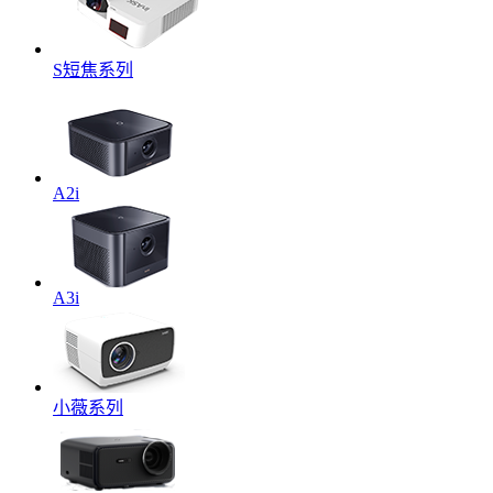
S短焦系列
A2i
A3i
小薇系列