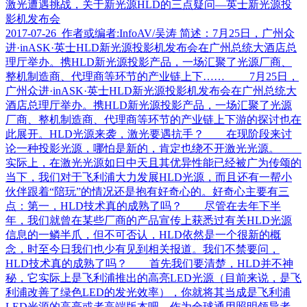
激光遭遇挑战，关于新光源HLD的三点疑问—英士新光源投
影机发布会
2017-07-26 作者或编者:InfoAV/吴涛 简述：7月25日，广州众
进·inASK·英士HLD新光源投影机发布会在广州总统大酒店总
理厅举办。携HLD新光源投影产品，一场汇聚了光源厂商、
整机制造商、代理商等环节的产业链上下…… 7月25日，
广州众进·inASK·英士HLD新光源投影机发布会在广州总统大
酒店总理厅举办。携HLD新光源投影产品，一场汇聚了光源
厂商、整机制造商、代理商等环节的产业链上下游的探讨也在
此展开。HLD光源来袭，激光要遇抗手？ 在现阶段来讨
论一种投影光源，哪怕是新的，肯定也绕不开激光光源。
实际上，在激光光源如日中天且其优异性能已经被广为传颂的
当下，我们对于飞利浦大力发展HLD光源，而且还有一帮小
伙伴跟着“陪玩”的情况还是抱有好奇心的。好奇心主要有三
点：第一，HLD技术真的成熟了吗？ 尽管在去年下半
年，我们就曾在某些厂商的产品宣传上获悉过有关HLD光源
信息的一鳞半爪，但不可否认，HLD依然是一个很新的概
念，时至今日我们也少有见到相关报道。我们不禁要问，
HLD技术真的成熟了吗？ 首先我们要清楚，HLD并不神
秘，它实际上是飞利浦推出的高亮LED光源（目前来说，是飞
利浦改善了绿色LED的发光效率），你就将其当成是飞利浦
LED光源的高亮或者高端版本吧。作为全球通用照明领导者，