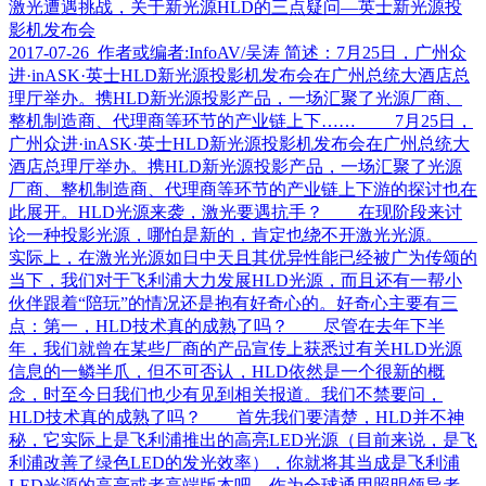
激光遭遇挑战，关于新光源HLD的三点疑问—英士新光源投
影机发布会
2017-07-26 作者或编者:InfoAV/吴涛 简述：7月25日，广州众
进·inASK·英士HLD新光源投影机发布会在广州总统大酒店总
理厅举办。携HLD新光源投影产品，一场汇聚了光源厂商、
整机制造商、代理商等环节的产业链上下…… 7月25日，
广州众进·inASK·英士HLD新光源投影机发布会在广州总统大
酒店总理厅举办。携HLD新光源投影产品，一场汇聚了光源
厂商、整机制造商、代理商等环节的产业链上下游的探讨也在
此展开。HLD光源来袭，激光要遇抗手？ 在现阶段来讨
论一种投影光源，哪怕是新的，肯定也绕不开激光光源。
实际上，在激光光源如日中天且其优异性能已经被广为传颂的
当下，我们对于飞利浦大力发展HLD光源，而且还有一帮小
伙伴跟着“陪玩”的情况还是抱有好奇心的。好奇心主要有三
点：第一，HLD技术真的成熟了吗？ 尽管在去年下半
年，我们就曾在某些厂商的产品宣传上获悉过有关HLD光源
信息的一鳞半爪，但不可否认，HLD依然是一个很新的概
念，时至今日我们也少有见到相关报道。我们不禁要问，
HLD技术真的成熟了吗？ 首先我们要清楚，HLD并不神
秘，它实际上是飞利浦推出的高亮LED光源（目前来说，是飞
利浦改善了绿色LED的发光效率），你就将其当成是飞利浦
LED光源的高亮或者高端版本吧。作为全球通用照明领导者，